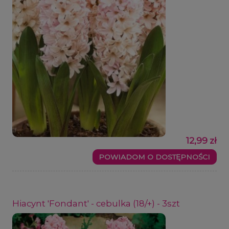
12,99 zł
POWIADOM O DOSTĘPNOŚCI
Hiacynt 'Fondant' - cebulka (18/+) - 3szt