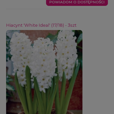
POWIADOM O DOSTĘPNOŚCI
Hiacynt 'White Ideal' (17/18) - 3szt