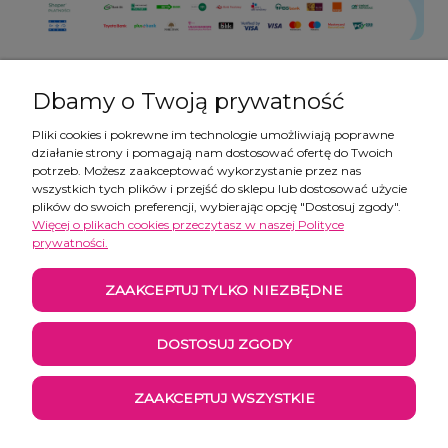
Dbamy o Twoją prywatność
Pliki cookies i pokrewne im technologie umożliwiają poprawne
działanie strony i pomagają nam dostosować ofertę do Twoich
Pomoc
potrzeb. Możesz zaakceptować wykorzystanie przez nas
wszystkich tych plików i przejść do sklepu lub dostosować użycie
plików do swoich preferencji, wybierając opcję "Dostosuj zgody".
Moje konto
Więcej o plikach cookies przeczytasz w naszej Polityce
prywatności.
Płatności i dostawa
ZAAKCEPTUJ TYLKO NIEZBĘDNE
Informacje
DOSTOSUJ ZGODY
O nas
ZAAKCEPTUJ WSZYSTKIE