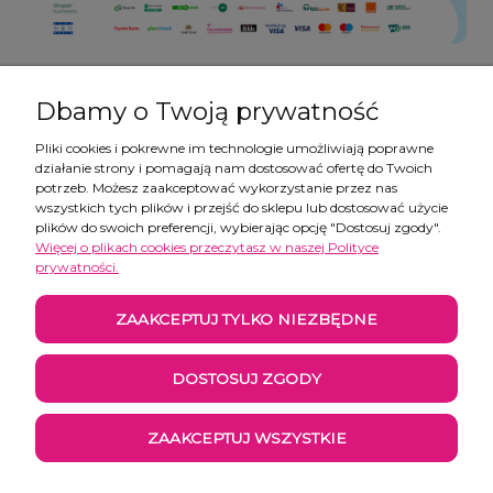
Dbamy o Twoją prywatność
Pliki cookies i pokrewne im technologie umożliwiają poprawne
działanie strony i pomagają nam dostosować ofertę do Twoich
Pomoc
potrzeb. Możesz zaakceptować wykorzystanie przez nas
wszystkich tych plików i przejść do sklepu lub dostosować użycie
plików do swoich preferencji, wybierając opcję "Dostosuj zgody".
Moje konto
Więcej o plikach cookies przeczytasz w naszej Polityce
prywatności.
Płatności i dostawa
ZAAKCEPTUJ TYLKO NIEZBĘDNE
Informacje
DOSTOSUJ ZGODY
O nas
ZAAKCEPTUJ WSZYSTKIE