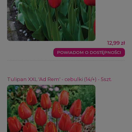
12,99 zł
POWIADOM O DOSTĘPNOŚCI
Tulipan XXL 'Ad Rem' - cebulki (14/+) - 5szt.