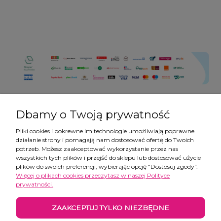
Dbamy o Twoją prywatność
Pliki cookies i pokrewne im technologie umożliwiają poprawne
działanie strony i pomagają nam dostosować ofertę do Twoich
Pomoc
potrzeb. Możesz zaakceptować wykorzystanie przez nas
wszystkich tych plików i przejść do sklepu lub dostosować użycie
plików do swoich preferencji, wybierając opcję "Dostosuj zgody".
Moje konto
Więcej o plikach cookies przeczytasz w naszej Polityce
prywatności.
Płatności i dostawa
ZAAKCEPTUJ TYLKO NIEZBĘDNE
Informacje