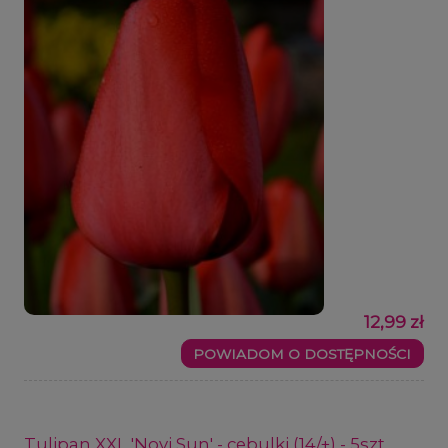
12,99 zł
POWIADOM O DOSTĘPNOŚCI
Tulipan XXL 'Novi Sun' - cebulki (14/+) - 5szt.