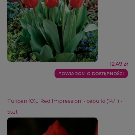
12,49 zł
POWIADOM O DOSTĘPNOŚCI
Tulipan XXL 'Red Impression' - cebulki (14/+) -
5szt.