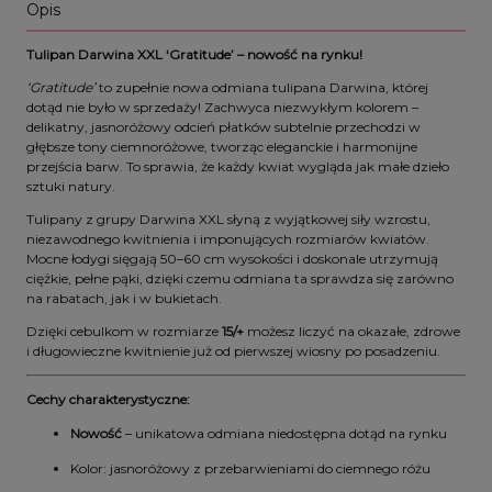
Opis
Tulipan Darwina XXL ‘Gratitude’ – nowość na rynku!
‘Gratitude’
to zupełnie nowa odmiana tulipana Darwina, której
dotąd nie było w sprzedaży! Zachwyca niezwykłym kolorem –
delikatny, jasnoróżowy odcień płatków subtelnie przechodzi w
głębsze tony ciemnoróżowe, tworząc eleganckie i harmonijne
przejścia barw. To sprawia, że każdy kwiat wygląda jak małe dzieło
sztuki natury.
Tulipany z grupy Darwina XXL słyną z wyjątkowej siły wzrostu,
niezawodnego kwitnienia i imponujących rozmiarów kwiatów.
Mocne łodygi sięgają 50–60 cm wysokości i doskonale utrzymują
ciężkie, pełne pąki, dzięki czemu odmiana ta sprawdza się zarówno
na rabatach, jak i w bukietach.
Dzięki cebulkom w rozmiarze
15/+
możesz liczyć na okazałe, zdrowe
i długowieczne kwitnienie już od pierwszej wiosny po posadzeniu.
Cechy charakterystyczne:
Nowość
– unikatowa odmiana niedostępna dotąd na rynku
Kolor: jasnoróżowy z przebarwieniami do ciemnego różu