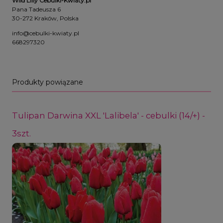
Wild Lilly Cebulki-Kwiaty.pl
Pana Tadeusza 6
30-272 Kraków, Polska
info@cebulki-kwiaty.pl
668297320
Produkty powiązane
Tulipan Darwina XXL 'Lalibela' - cebulki (14/+) -
3szt.