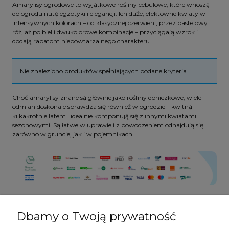
Amarylisy ogrodowe to wyjątkowe rośliny cebulowe, które wnoszą
do ogrodu nutę egzotyki i elegancji. Ich duże, efektowne kwiaty w
intensywnych kolorach – od klasycznej czerwieni, przez pastelowy
róż, aż po biel i dwukolorowe kombinacje – przyciągają wzrok i
dodają rabatom niepowtarzalnego charakteru.
Nie znaleziono produktów spełniających podane kryteria.
Choć amarylisy znane są głównie jako rośliny doniczkowe, wiele
odmian doskonale sprawdza się również w ogrodzie – kwitną
kilkakrotnie latem i idealnie komponują się z innymi kwiatami
sezonowymi. Są łatwe w uprawie i z powodzeniem odnajdują się
zarówno w gruncie, jak i w pojemnikach.
Dbamy o Twoją prywatność