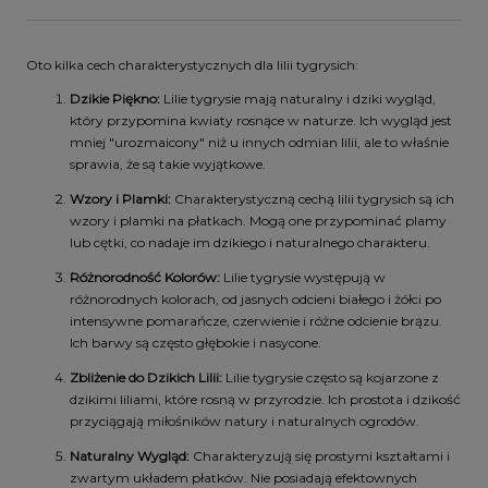
Oto kilka cech charakterystycznych dla lilii tygrysich:
Dzikie Piękno:
Lilie tygrysie mają naturalny i dziki wygląd,
który przypomina kwiaty rosnące w naturze. Ich wygląd jest
mniej "urozmaicony" niż u innych odmian lilii, ale to właśnie
sprawia, że są takie wyjątkowe.
Wzory i Plamki:
Charakterystyczną cechą lilii tygrysich są ich
wzory i plamki na płatkach. Mogą one przypominać plamy
lub cętki, co nadaje im dzikiego i naturalnego charakteru.
Różnorodność Kolorów:
Lilie tygrysie występują w
różnorodnych kolorach, od jasnych odcieni białego i żółci po
intensywne pomarańcze, czerwienie i różne odcienie brązu.
Ich barwy są często głębokie i nasycone.
Zbliżenie do Dzikich Lilii:
Lilie tygrysie często są kojarzone z
dzikimi liliami, które rosną w przyrodzie. Ich prostota i dzikość
przyciągają miłośników natury i naturalnych ogrodów.
Naturalny Wygląd:
Charakteryzują się prostymi kształtami i
zwartym układem płatków. Nie posiadają efektownych