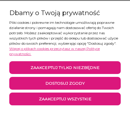
Dbamy o Twoją prywatność
Pliki cookies i pokrewne im technologie umożliwiają poprawne
działanie strony i pomagają nam dostosować ofertę do Twoich
Pomoc
potrzeb. Możesz zaakceptować wykorzystanie przez nas
wszystkich tych plików i przejść do sklepu lub dostosować użycie
plików do swoich preferencji, wybierając opcję "Dostosuj zgody".
Moje konto
Więcej o plikach cookies przeczytasz w naszej Polityce
prywatności.
Płatności i dostawa
ZAAKCEPTUJ TYLKO NIEZBĘDNE
Informacje
DOSTOSUJ ZGODY
O nas
ZAAKCEPTUJ WSZYSTKIE
POKAŻ PEŁNĄ WERSJĘ STRONY
Sklep internetowy Shoper.pl