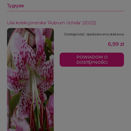
Tygrysie
Lilia kolekcjonerska 'Rubrum Uchida' (20/22)
Dostępność:
spodziewana dostawa
6,99 zł
POWIADOM O
DOSTĘPNOŚCI