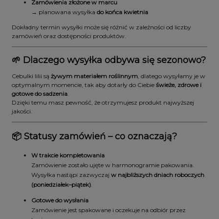
Zamówienia złożone w marcu
→ planowana wysyłka
do końca kwietnia
Dokładny termin wysyłki może się różnić w zależności od liczby
zamówień oraz dostępności produktów.
🌱 Dlaczego wysyłka odbywa się sezonowo?
Cebulki lilii są
żywym materiałem roślinnym
, dlatego wysyłamy je w
optymalnym momencie, tak aby dotarły do Ciebie
świeże, zdrowe i
gotowe do sadzenia
.
Dzięki temu masz pewność, że otrzymujesz produkt najwyższej
jakości.
📦 Statusy zamówień – co oznaczają?
W trakcie kompletowania
Zamówienie zostało ujęte w harmonogramie pakowania.
Wysyłka nastąpi zazwyczaj
w najbliższych dniach roboczych
(poniedziałek–piątek)
.
Gotowe do wysłania
Zamówienie jest spakowane i oczekuje na odbiór przez