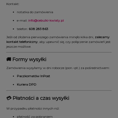
Kontakt:
notatka do zamówienia
e-mail:
info@cebulki-kwiaty.pl
telefon:
608 283 863
Jeśli od złożenia pierwszego zamówienia minęło kilka dni,
zalecamy
kontakt telefoniczny
, aby upewnić się, czy połączenie zamówień jest
jeszcze możliwe.
🚚 Formy wysyłki
Zamówienia wysyłamy w dni robocze (pon.–pt.) za pośrednictwem:
Paczkomatów InPost
Kuriera DPD
💳 Płatności a czas wysyłki
W przypadku płatności innych niż:
płatność za pobraniem