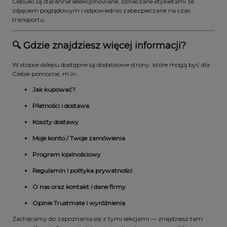
Cebulki są starannie selekcjonowane, oznaczane etykietami ze
zdjęciem poglądowym i odpowiednio zabezpieczane na czas
transportu.
🔍 Gdzie znajdziesz więcej informacji?
W stopce sklepu dostępne są dodatkowe strony, które mogą być dla
Ciebie pomocne, m.in.:
Jak kupować?
Płatności i dostawa
Koszty dostawy
Moje konto / Twoje zamówienia
Program lojalnościowy
Regulamin i polityka prywatności
O nas oraz kontakt i dane firmy
Opinie Trustmate i wyróżnienia
Zachęcamy do zapoznania się z tymi sekcjami — znajdziesz tam