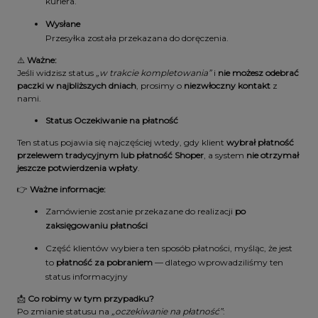
kuriera.
Wysłane
Przesyłka została przekazana do doręczenia.
⚠️
Ważne:
Jeśli widzisz status
„w trakcie kompletowania”
i
nie możesz odebrać
paczki w najbliższych dniach
, prosimy o
niezwłoczny kontakt
z
nami.
Status Oczekiwanie na płatność
Ten status pojawia się najczęściej wtedy, gdy klient
wybrał płatność
przelewem tradycyjnym lub płatność Shoper
, a system
nie otrzymał
jeszcze potwierdzenia wpłaty
.
👉
Ważne informacje:
Zamówienie zostanie przekazane do realizacji
po
zaksięgowaniu płatności
Część klientów wybiera ten sposób płatności, myśląc, że jest
to
płatność za pobraniem
— dlatego wprowadziliśmy ten
status informacyjny
📩
Co robimy w tym przypadku?
Po zmianie statusu na
„oczekiwanie na płatność”
: