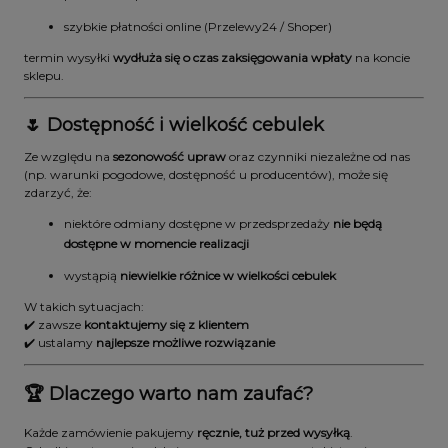
szybkie płatności online (Przelewy24 / Shoper)
termin wysyłki
wydłuża się o czas zaksięgowania wpłaty
na koncie
sklepu.
🌷 Dostępność i wielkość cebulek
Ze względu na
sezonowość upraw
oraz czynniki niezależne od nas
(np. warunki pogodowe, dostępność u producentów), może się
zdarzyć, że:
niektóre odmiany dostępne w przedsprzedaży
nie będą
dostępne w momencie realizacji
wystąpią
niewielkie różnice w wielkości cebulek
W takich sytuacjach:
✔️ zawsze
kontaktujemy się z klientem
✔️ ustalamy
najlepsze możliwe rozwiązanie
🏆 Dlaczego warto nam zaufać?
Każde zamówienie pakujemy
ręcznie, tuż przed wysyłką
.