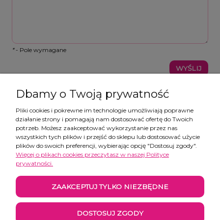
*
- Pole wymagane
WYŚLIJ
Dbamy o Twoją prywatność
Pliki cookies i pokrewne im technologie umożliwiają poprawne
działanie strony i pomagają nam dostosować ofertę do Twoich
Pomoc
potrzeb. Możesz zaakceptować wykorzystanie przez nas
wszystkich tych plików i przejść do sklepu lub dostosować użycie
plików do swoich preferencji, wybierając opcję "Dostosuj zgody".
Moje konto
Więcej o plikach cookies przeczytasz w naszej Polityce
prywatności.
Płatności i dostawa
ZAAKCEPTUJ TYLKO NIEZBĘDNE
Informacje
DOSTOSUJ ZGODY