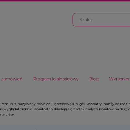
ja zamówień
Program lojalnościowy
Blog
Wyróżnien
remurus, nazywany również lilią stepową lub igłą Kleopatry, należy do rodziny
e wyglądał pięknie. Kwiatostan składają się z setek małych kwiatów na długi
aty cięte.