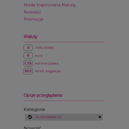
Moda Inspirowana Naturą
Nowości
Promocje
Waluty
złoty polski
euro
korona czeska
forint węgierski
Opcje przeglądania
Kategorie
PUSTYNNIKI
(0)
Nowość