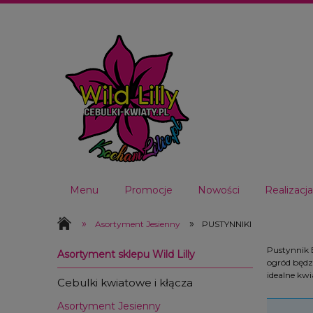
Menu
Promocje
Nowości
Realizac
Oferta hurtowa 2026
Kontakt
»
»
Asortyment Jesienny
PUSTYNNIKI
Pustynnik E
Asortyment sklepu Wild Lilly
ogród będzi
idealne kwi
Cebulki kwiatowe i kłącza
Asortyment Jesienny