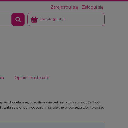
Zarejestruj się
Zaloguj się
Koszyk:
(pusty)
ia
Opinie Trustmate
 Asphodelaceae, to roślina wieloletnia, która sprawi, że Twój
ch, zakrzywionych łodygach i są piękne w obrzeżu ziół, tworząc