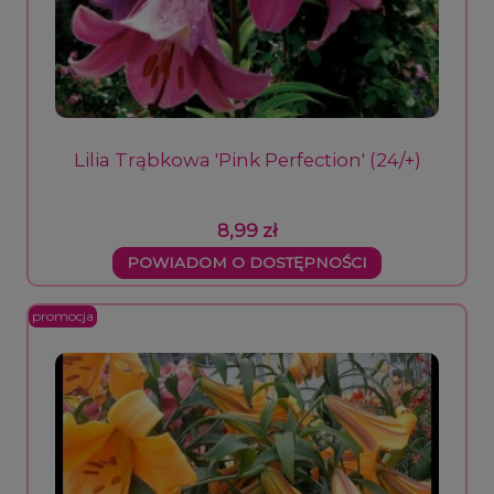
Lilia Trąbkowa 'Pink Perfection' (24/+)
8,99 zł
POWIADOM O DOSTĘPNOŚCI
promocja