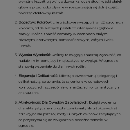
wyraźny kształt trąbki lub dzwonka, gdzie długi, wąski płatek
główny przechodzi płynnie w rozszerzającą się dolną część,
tworząc efektowny kształt.
Bogactwo Kolorów:
Lilie trąbkowe występują w różnorodnych
kolorach, od delikatnych pasteli po intensywne i głębokie
barwy. Można znaleźć odmiany w odcieniach białym,
różowym, czerwonym, pomarańczowym, żółtym i wielu
innych.
Wysoka Wysokość:
Rośliny te osiągają znaczną wysokość, co
nadaje im imponujący i majestatyczny wygląd. W ogrodzie
stanowią wspaniałe tło dla innych roślin.
Elegancja i Delikatność:
Lilie trąbkowe emanują elegancją i
delikatnością, co sprawia, że są cenione w ogrodowych
kompozycjach, szczególnie w aranżacjach o romantycznym
charakterze.
Atrakcyjność Dla Owadów Zapylających:
Dzięki swojemu
charakterystycznemu kształtowi kwiaty lilii trąbkowych są
atrakcyjne dla pszczół, motyli i innych owadów zapylających,
co przyczynia się do zwiększenia bioróżnorodności w
ogrodzie.