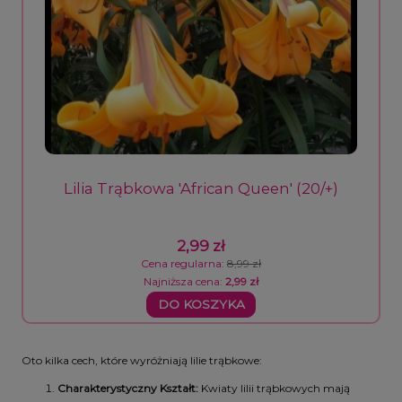
Lilia Trąbkowa 'African Queen' (20/+)
2,99 zł
Cena regularna:
8,99 zł
Najniższa cena:
2,99 zł
DO KOSZYKA
Oto kilka cech, które wyróżniają lilie trąbkowe:
Charakterystyczny Kształt:
Kwiaty lilii trąbkowych mają