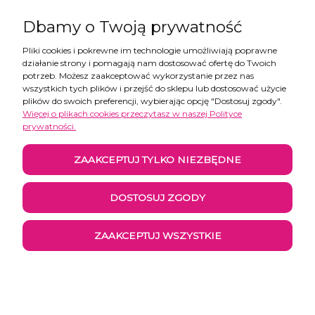
Dbamy o Twoją prywatność
Pliki cookies i pokrewne im technologie umożliwiają poprawne
działanie strony i pomagają nam dostosować ofertę do Twoich
Pomoc
potrzeb. Możesz zaakceptować wykorzystanie przez nas
wszystkich tych plików i przejść do sklepu lub dostosować użycie
plików do swoich preferencji, wybierając opcję "Dostosuj zgody".
Moje konto
Więcej o plikach cookies przeczytasz w naszej Polityce
prywatności.
Płatności i dostawa
ZAAKCEPTUJ TYLKO NIEZBĘDNE
Informacje
DOSTOSUJ ZGODY
O nas
ZAAKCEPTUJ WSZYSTKIE
POKAŻ PEŁNĄ WERSJĘ STRONY
Sklep internetowy Shoper.pl