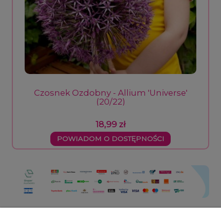
Czosnek Ozdobny - Allium 'Universe'
(20/22)
18,99 zł
POWIADOM O DOSTĘPNOŚCI