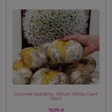
Czosnek Ozdobny - Allium 'White Giant'
(26/+)
19,99 zł