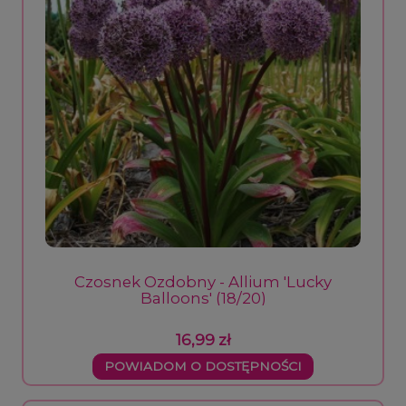
Czosnek Ozdobny - Allium 'Lucky
Balloons' (18/20)
16,99 zł
POWIADOM O DOSTĘPNOŚCI