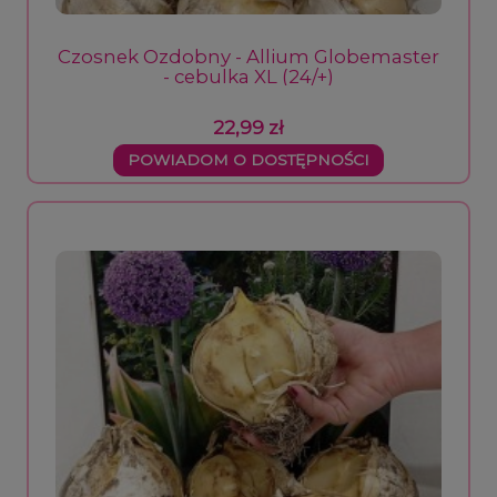
Czosnek Ozdobny - Allium Globemaster
- cebulka XL (24/+)
22,99 zł
POWIADOM O DOSTĘPNOŚCI