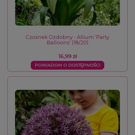
Czosnek Ozdobny - Allium 'Party
Balloons' (18/20)
16,99 zł
POWIADOM O DOSTĘPNOŚCI