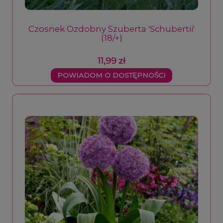
Czosnek Ozdobny Szuberta 'Schubertii'
(18/+)
11,99 zł
POWIADOM O DOSTĘPNOŚCI