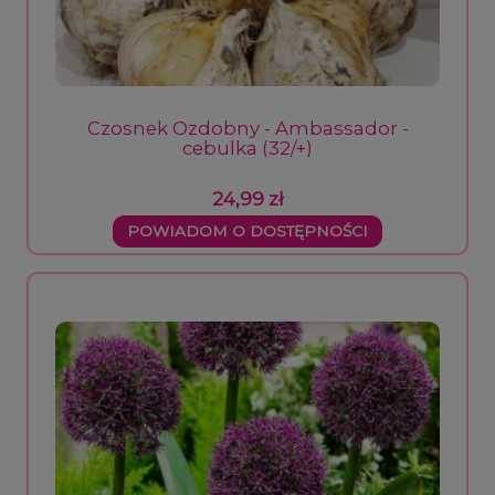
Czosnek Ozdobny - Ambassador -
cebulka (32/+)
24,99 zł
POWIADOM O DOSTĘPNOŚCI