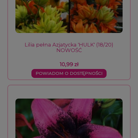
Lilia pełna Azjatycka 'HULK' (18/20)
NOWOŚĆ
10,99 zł
POWIADOM O DOSTĘPNOŚCI