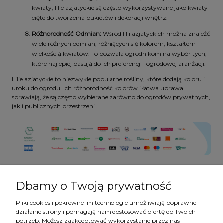
kwiaty, lilie azjatyckie są często wykorzystywane jako kwiaty
cięte do tworzenia bukietów i dekoracji wnętrz.
Różnorodność Odmian:
Wśród lilii azjatyckich można znaleźć
wiele różnych odmian, różniących się kolorem, kształtem i
wielkością kwiatów. To pozwala ogrodnikom na wybór tych,
które najlepiej pasują do ich preferencji i ogrodowej aranżacji.
Lilie azjatyckie to niezwykle popularne rośliny, które dodają koloru i
uroku do ogrodu. Ich różnorodność kolorów i łatwa uprawa
sprawiają, że są często wybierane zarówno do ogrodów prywatnych,
jak i publicznych przestrzeni.
Dbamy o Twoją prywatność
Pliki cookies i pokrewne im technologie umożliwiają poprawne
działanie strony i pomagają nam dostosować ofertę do Twoich
Pomoc
potrzeb. Możesz zaakceptować wykorzystanie przez nas