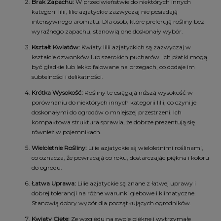
Brak Zapachu:
W przeciwieństwie do niektórych innych
kategorii lilii, lilie azjatyckie zazwyczaj nie posiadają
intensywnego aromatu. Dla osób, które preferują rośliny bez
wyraźnego zapachu, stanowią one doskonały wybór.
Kształt Kwiatów:
Kwiaty lilii azjatyckich są zazwyczaj w
kształcie dzwonków lub szerokich pucharów. Ich płatki mogą
być gładkie lub lekko falowane na brzegach, co dodaje im
subtelności i delikatności.
Krótka Wysokość:
Rośliny te osiągają niższą wysokość w
porównaniu do niektórych innych kategorii lilii, co czyni je
doskonałymi do ogrodów o mniejszej przestrzeni. Ich
kompaktowa struktura sprawia, że dobrze prezentują się
również w pojemnikach.
Wieloletnie Rośliny:
Lilie azjatyckie są wieloletnimi roślinami,
co oznacza, że powracają co roku, dostarczając piękna i koloru
do ogrodu.
Łatwa Uprawa:
Lilie azjatyckie są znane z łatwej uprawy i
dobrej tolerancji na różne warunki glebowe i klimatyczne.
Stanowią dobry wybór dla początkujących ogrodników.
Kwiaty Cięte:
Ze względu na swoje piękne i wytrzymałe