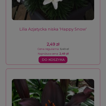
Lilia Azjatycka niska 'Happy Snow'
2,49 zł
Cena regularna:
5,49 zł
Najniższa cena:
2,49 zł
DO KOSZYKA