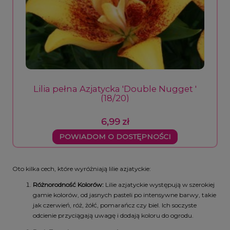
Lilia pełna Azjatycka 'Double Nugget '
(18/20)
6,99 zł
POWIADOM O DOSTĘPNOŚCI
Oto kilka cech, które wyróżniają lilie azjatyckie:
Różnorodność Kolorów:
Lilie azjatyckie występują w szerokiej
gamie kolorów, od jasnych pasteli po intensywne barwy, takie
jak czerwień, róż, żółć, pomarańcz czy biel. Ich soczyste
odcienie przyciągają uwagę i dodają koloru do ogrodu.