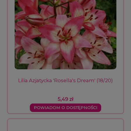
Lilia Azjatycka 'Rosella's Dream' (18/20)
5,49 zł
POWIADOM O DOSTĘPNOŚCI