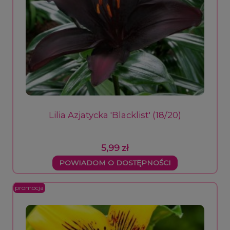
Lilia Azjatycka 'Blacklist' (18/20)
5,99 zł
POWIADOM O DOSTĘPNOŚCI
promocja