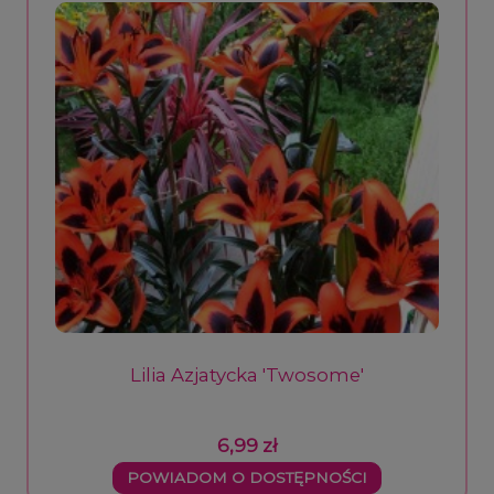
Lilia Azjatycka 'Twosome'
6,99 zł
POWIADOM O DOSTĘPNOŚCI