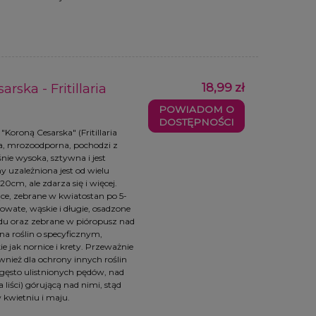
Tulipan pełny 'Drumline' -
Tulipan pełn
.
cebulki (12/+) - 3szt.
'Copperfield' - 
3s
15,99 zł
17,9
ska - Fritillaria
18,99 zł
POWIADOM O DOSTĘPNOŚCI
POWIADOM O 
POWIADOM O
DOSTĘPNOŚCI
oroną Cesarska" (Fritillaria
owa, mrozoodporna, pochodzi z
ośnie wysoka, sztywna i jest
ny uzależniona jest od wielu
0cm, ale zdarza się i więcej.
ce, zebrane w kwiatostan po 5-
towate, wąskie i długie, osadzone
ędu oraz zebrane w pióropusz nad
a roślin o specyficznym,
ie jak nornice i krety. Przeważnie
wnież dla ochrony innych roślin
gęsto ulistnionych pędów, nad
liści) górującą nad nimi, stąd
kwietniu i maju.