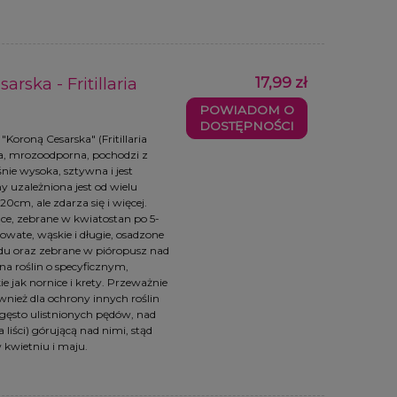
rska - Fritillaria
17,99 zł
POWIADOM O
DOSTĘPNOŚCI
oroną Cesarska" (Fritillaria
owa, mrozoodporna, pochodzi z
ośnie wysoka, sztywna i jest
ny uzależniona jest od wielu
0cm, ale zdarza się i więcej.
ce, zebrane w kwiatostan po 5-
towate, wąskie i długie, osadzone
ędu oraz zebrane w pióropusz nad
a roślin o specyficznym,
ie jak nornice i krety. Przeważnie
wnież dla ochrony innych roślin
gęsto ulistnionych pędów, nad
liści) górującą nad nimi, stąd
kwietniu i maju.