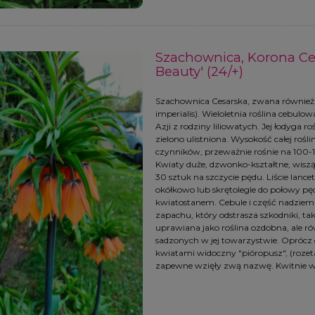
Szachownica, Korona Ce
Beauty' (24/+)
Szachownica Cesarska, zwana również "K
imperialis). Wieloletnia roślina cebul
Azji z rodziny liliowatych. Jej łodyga r
zielono ulistniona. Wysokość całej rośli
czynników, przeważnie rośnie na 100-12
Kwiaty duże, dzwonko-kształtne, wiszą
30 sztuk na szczycie pędu. Liście lance
okółkowo lub skrętolegle do połowy p
kwiatostanem. Cebule i część nadziemn
zapachu, który odstrasza szkodniki, tak
uprawiana jako roślina ozdobna, ale ró
sadzonych w jej towarzystwie. Oprócz 
kwiatami widoczny "pióropusz", (rozeta 
zapewne wzięły zwą nazwę. Kwitnie w 