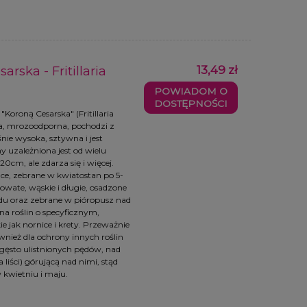
rska - Fritillaria
13,49 zł
POWIADOM O
DOSTĘPNOŚCI
oroną Cesarska" (Fritillaria
owa, mrozoodporna, pochodzi z
ośnie wysoka, sztywna i jest
ny uzależniona jest od wielu
0cm, ale zdarza się i więcej.
ce, zebrane w kwiatostan po 5-
towate, wąskie i długie, osadzone
ędu oraz zebrane w pióropusz nad
a roślin o specyficznym,
ie jak nornice i krety. Przeważnie
wnież dla ochrony innych roślin
gęsto ulistnionych pędów, nad
liści) górującą nad nimi, stąd
kwietniu i maju.