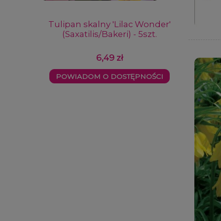
Tulipan skalny 'Lilac Wonder'
Tulipa
(Saxatilis/Bakeri) - 5szt.
Prin
6,49 zł
POWIADOM O DOSTĘPNOŚCI
POWIA