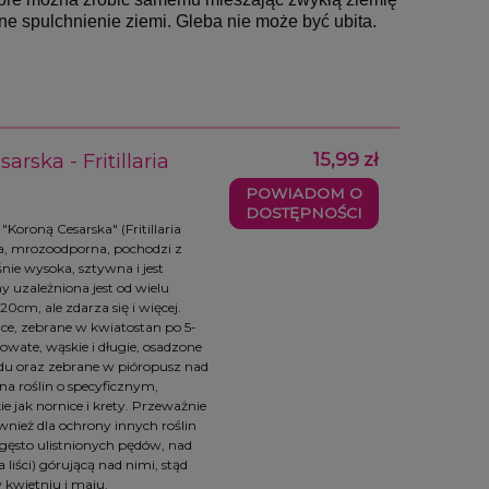
 spulchnienie ziemi. Gleba nie może być ubita. 
rska - Fritillaria
15,99 zł
POWIADOM O
DOSTĘPNOŚCI
oroną Cesarska" (Fritillaria
owa, mrozoodporna, pochodzi z
ośnie wysoka, sztywna i jest
ny uzależniona jest od wielu
0cm, ale zdarza się i więcej.
ce, zebrane w kwiatostan po 5-
towate, wąskie i długie, osadzone
ędu oraz zebrane w pióropusz nad
a roślin o specyficznym,
ie jak nornice i krety. Przeważnie
wnież dla ochrony innych roślin
gęsto ulistnionych pędów, nad
liści) górującą nad nimi, stąd
kwietniu i maju.