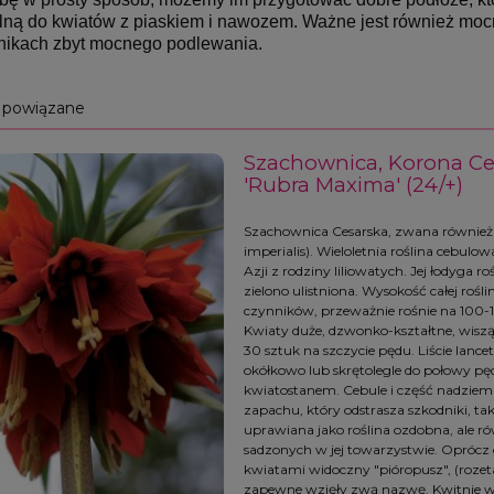
lną do kwiatów z piaskiem i nawozem. Ważne jest również mocne
nikach zbyt mocnego podlewania.
 powiązane
Szachownica, Korona Cesa
'Rubra Maxima' (24/+)
Szachownica Cesarska, zwana również "K
imperialis). Wieloletnia roślina cebul
Azji z rodziny liliowatych. Jej łodyga r
zielono ulistniona. Wysokość całej rośli
czynników, przeważnie rośnie na 100-12
Kwiaty duże, dzwonko-kształtne, wiszą
30 sztuk na szczycie pędu. Liście lance
okółkowo lub skrętolegle do połowy p
kwiatostanem. Cebule i część nadziemn
zapachu, który odstrasza szkodniki, tak
uprawiana jako roślina ozdobna, ale ró
sadzonych w jej towarzystwie. Oprócz 
kwiatami widoczny "pióropusz", (rozeta 
zapewne wzięły zwą nazwę. Kwitnie w 