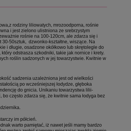
owa,z rodziny liliowatych, mrozoodporna, rośnie
ywna i jest zielono ulistniona ze srebrzystym
rzeważnie rośnie na 100-120cm, ale zdarza się i
 30-50sztuk, dzwonko-kształtne, wiszące. Na
e i długie, osadzone okółkowo lub skrętolegle do
óry odstrasza szkodniki, takie jak nornice i krety.
ych roślin sadzonych w jej towarzystwie. Kwitnie w
okość sadzenia uzależniona jest od wielkości 
ostałością po wcześniejszej łodydze, głęboka 
dencję do gnicia. Unikaniu towarzystwa lilii- 
, bo często zdarza się, że kwitnie sama łodyga bez 
dziernika.
tarczy im półcień.
ednak warto pamiętać, iż nawet jeśli mamy bardzo 
słabą glebę w prosty sposób, możemy im przygotować dobre podłoże, które można zrobić samemu mieszając zwykłą ziemię 