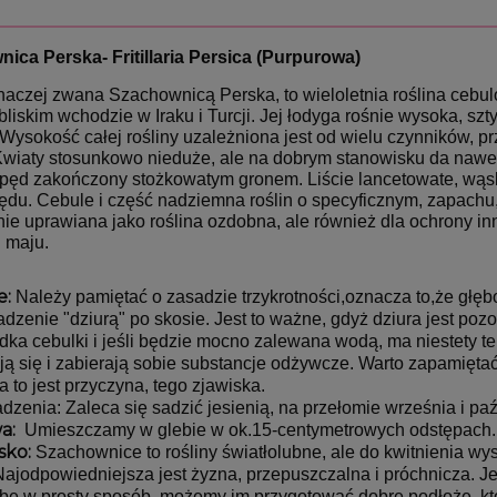
ica Perska- Fritillaria Persica (Purpurowa)
naczej zwana Szachownicą Perska, to wieloletnia roślina cebul
bliskim wchodzie w Iraku i Turcji. Jej łodyga rośnie wysoka, szt
Wysokość całej rośliny uzależniona jest od wielu czynników, p
Kwiaty stosunkowo nieduże, ale na dobrym stanowisku da nawet
 pęd zakończony stożkowatym gronem. Liście lancetowate, wąski
du. Cebule i część nadziemna roślin o specyficznym, zapachu, kt
e uprawiana jako roślina ozdobna, ale również dla ochrony inn
i maju.
e:
 Należy pamiętać o zasadzie trzykrotności,oznacza to,że głęb
adzenie "dziurą" po skosie. Jest to ważne, gdyż dziura jest poz
dka cebulki i jeśli będzie mocno zalewana wodą, ma niestety ten
ują się i zabierają sobie substancje odżywcze. Warto zapamiętać
a to jest przyczyna, tego zjawiska.
dzenia: Zaleca się sadzić jesienią, na przełomie września i paź
a:
  Umieszczamy w glebie w ok.15-centymetrowych odstępach.
sko:
 Szachownice to rośliny światłolubne, ale do kwitnienia wys
Najodpowiedniejsza jest żyzna, przepuszczalna i próchnicza. J