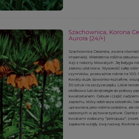
Szachownica, Korona Cesa
Aurora (24/+)
Szachownica Cesarska, zwana również "K
imperialis). Wieloletnia roślina cebul
Azji z rodziny liliowatych. Jej łodyga r
zielono ulistniona. Wysokość całej rośli
czynników, przeważnie rośnie na 100-12
Kwiaty duże, dzwonko-kształtne, wiszą
30 sztuk na szczycie pędu. Liście lance
okółkowo lub skrętolegle do połowy p
kwiatostanem. Cebule i część nadziemn
zapachu, który odstrasza szkodniki, tak
uprawiana jako roślina ozdobna, ale ró
sadzonych w jej towarzystwie. Oprócz 
kwiatami widoczny "pióropusz", (rozeta 
zapewne wzięły zwą nazwę. Kwitnie w 