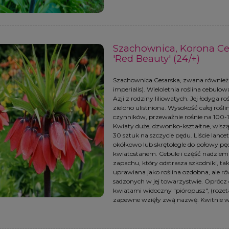
Szachownica, Korona Cesa
'Red Beauty' (24/+)
Szachownica Cesarska, zwana również "K
imperialis). Wieloletnia roślina cebul
Azji z rodziny liliowatych. Jej łodyga r
zielono ulistniona. Wysokość całej rośli
czynników, przeważnie rośnie na 100-12
Kwiaty duże, dzwonko-kształtne, wiszą
30 sztuk na szczycie pędu. Liście lance
okółkowo lub skrętolegle do połowy p
kwiatostanem. Cebule i część nadziemn
zapachu, który odstrasza szkodniki, tak
uprawiana jako roślina ozdobna, ale ró
sadzonych w jej towarzystwie. Oprócz 
kwiatami widoczny "pióropusz", (rozeta 
zapewne wzięły zwą nazwę. Kwitnie w 