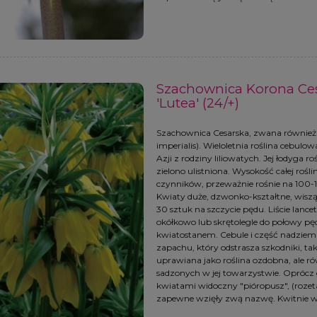
n botaniczny 'Little
Tulipan pełny 'White and
cess' (6/8) - 5szt.
Purple' - cebulki (12/+) - 3szt
6,49 zł
18,99 zł
Szachownica Korona Cesar
'Lutea' (24/+)
DOM O DOSTĘPNOŚCI
POWIADOM O DOSTĘPNOŚCI
Szachownica Cesarska, zwana również "K
imperialis). Wieloletnia roślina cebul
Azji z rodziny liliowatych. Jej łodyga r
zielono ulistniona. Wysokość całej rośli
czynników, przeważnie rośnie na 100-12
Kwiaty duże, dzwonko-kształtne, wiszą
30 sztuk na szczycie pędu. Liście lance
okółkowo lub skrętolegle do połowy p
kwiatostanem. Cebule i część nadziemn
zapachu, który odstrasza szkodniki, tak
uprawiana jako roślina ozdobna, ale ró
sadzonych w jej towarzystwie. Oprócz 
kwiatami widoczny "pióropusz", (rozeta 
zapewne wzięły zwą nazwę. Kwitnie w 