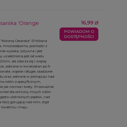
sarska 'Orange
16,99 zł
POWIADOM O
DOSTĘPNOŚCI
oroną Cesarska" (Fritillaria
owa, mrozoodporna, pochodzi z
ośnie wysoka, sztywna i jest
ny uzależniona jest od wielu
0cm, ale zdarza się i więcej.
ce, zebrane w kwiatostan po 5-
towate, wąskie i długie, osadzone
ędu oraz zebrane w pióropusz nad
a roślin o specyficznym,
ie jak nornice i krety. Przeważnie
wnież dla ochrony innych roślin
gęsto ulistnionych pędów, nad
liści) górującą nad nimi, stąd
kwietniu i maju.