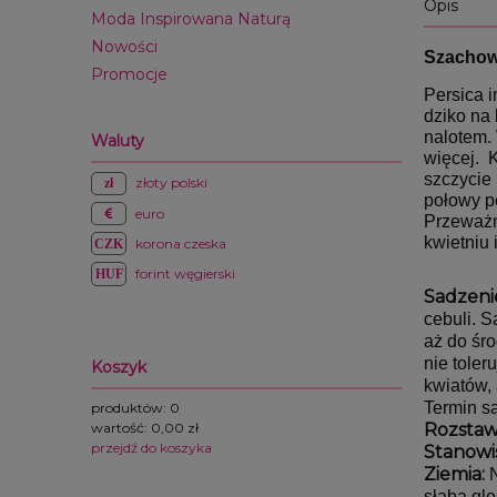
Opis
Moda Inspirowana Naturą
Nowości
Szachown
Promocje
Persica i
dziko na 
nalotem. 
Waluty
więcej. 
szczycie
złoty polski
połowy pę
euro
Przeważni
kwietniu 
korona czeska
forint węgierski
Sadzeni
cebuli. S
aż do śro
nie toler
Koszyk
kwiatów, 
Termin sa
produktów:
0
wartość:
0,00 zł
Rozstaw
przejdź do koszyka
Stanowi
Ziemia:
 