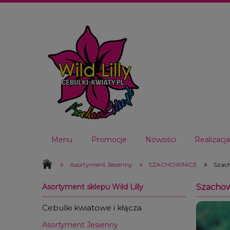
Menu
Promocje
Nowości
Realizac
Oferta hurtowa 2026
Kontakt
»
»
»
Asortyment Jesienny
SZACHOWNICE
Szach
Asortyment sklepu Wild Lilly
Szachown
Cebulki kwiatowe i kłącza
Asortyment Jesienny