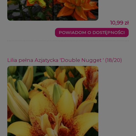
10,99 zł
POWIADOM O DOSTĘPNOŚCI
Lilia pełna Azjatycka 'Double Nugget ' (18/20)