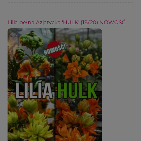
Lilia pełna Azjatycka 'HULK' (18/20) NOWOŚĆ