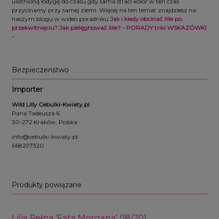
ulistnioną łodygę do czasu gdy sama straci kolor w ten czas
przycinamy przy samej ziemi. Więcej na ten temat znajdziesz na
naszym blogu w wideo poradniku
Jak i kiedy obcinać lilie po
przekwitnięciu? Jak pielęgnować lilie? - PORADY triki WSKAZÓWKI
-
Bezpieczeństwo
Importer
Wild Lilly Cebulki-Kwiaty.pl
Pana Tadeusza 6
30-272 Kraków, Polska
info@cebulki-kwiaty.pl
668297320
Produkty powiązane
Lilia Pełna 'Fata Morgana' (18/20)