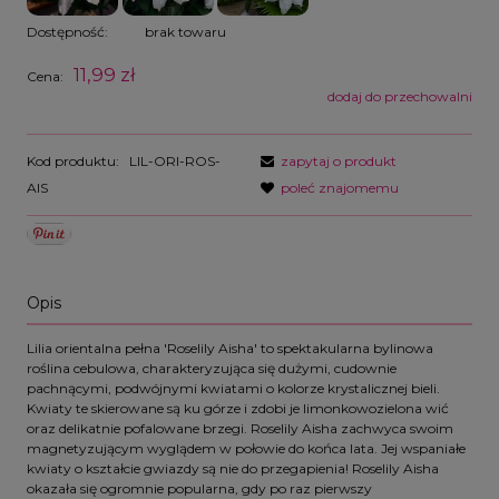
Dostępność:
brak towaru
11,99 zł
Cena:
dodaj do przechowalni
Kod produktu:
LIL-ORI-ROS-
zapytaj o produkt
AIS
poleć znajomemu
Opis
Lilia orientalna pełna 'Roselily Aisha' to spektakularna bylinowa
roślina cebulowa, charakteryzująca się dużymi, cudownie
pachnącymi, podwójnymi kwiatami o kolorze krystalicznej bieli.
Kwiaty te skierowane są ku górze i zdobi je limonkowozielona wić
oraz delikatnie pofalowane brzegi. Roselily Aisha zachwyca swoim
magnetyzującym wyglądem w połowie do końca lata. Jej wspaniałe
kwiaty o kształcie gwiazdy są nie do przegapienia! Roselily Aisha
okazała się ogromnie popularna, gdy po raz pierwszy