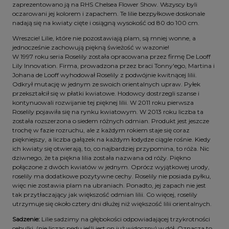
zaprezentowano ją na RHS Chelsea Flower Show. Wszyscy byli
oczarowani jej kolorem i zapachem. Te lilie bezpyłkowe doskonale
nadają się na kwiaty cięte i osiągną wysokość od 80 do 100 cm.
Wreszcie! Lilie, które nie pozostawiają plam, są mniej wonne, a
jednocześnie zachowują piękną świeżość w wazonie!
W 1997 roku seria Roselily została opracowana przez firmę De Looff
Lily Innovation. Firma, prowadzona przez braci Tonny'ego, Martina i
Johana de Looff wyhodował Roselily z podwójnie kwitnącej lilii.
Odkrył mutację w jednym ze swoich orientalnych upraw. Pyłek
przekształcił się w płatki kwiatowe. Hodowcy dostrzegli szanse i
kontynuowali rozwijanie tej pięknej lilii. W 2011 roku pierwsza
Roselily pojawiła się na rynku kwiatowym. W 2013 roku liczba ta
została rozszerzona o siedem różnych odmian. Produkt jest jeszcze
trochę w fazie rozruchu, ale z każdym rokiem staje się coraz
piękniejszy, a liczba gałązek na każdym łodydze ciągle rośnie. Kiedy
ich kwiaty się otwierają, to, co najbardziej przypomina, to róża. Nic
dziwnego, że ta piękna lilia została nazwana od róży. Piękno
połączone z dwóch kwiatów w jednym. Oprócz wyjątkowej urody,
roselily ma dodatkowe pozytywne cechy. Roselily nie posiada pyłku,
więc nie zostawia plam na ubraniach. Ponadto, jej zapach nie jest
tak przytłaczający jak większość odmian lilii. Co więcej, roselily
utrzymuje się około cztery dni dłużej niż większość lilii orientalnych.
Sadzenie:
Lilie sadzimy na głębokości odpowiadającej trzykrotności
cebulki (nie licząc pędu jeśli jest on już widoczny) w dół. Oznacza to