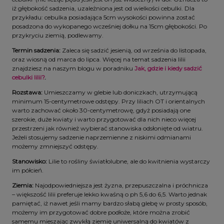
iż głębokość sadzenia, uzależniona jest od wielkości cebulki. Dla
przykładu: cebulka posiadająca 5cm wysokości powinna zostać
posadzona do wykopanego wcześniej dołku na 15cm głębokości. Po
przykryciu ziemią, podlewamy.
Termin sadzenia:
Zaleca się sadzić jesienią, od września do listopada,
oraz wiosną od marca do lipca. Więcej na temat sadzenia lilii
znajdziesz na naszym blogu w poradniku
Jak, gdzie i kiedy sadzić
cebulki lilii?
.
Rozstawa:
Umieszczamy w glebie lub doniczkach, utrzymującą
minimum 15-centymetrowe odstępy. Przy liliach OT i orientalnych
warto zachować około 30-centymetrowę, gdyż posiadają one
szerokie, duże kwiaty i warto przygotować dla nich nieco więcej
przestrzeni jak również wybierać stanowiska odsłonięte od wiatru.
Jeżeli stosujemy sadzenie naprzemienne z niskimi odmianami
możemy zmniejszyć odstępy.
Stanowisko:
Lilie to rośliny światłolubne, ale do kwitnienia wystarczy
im półcień.
Ziemia:
Najodpowiedniejsza jest żyzna, przepuszczalna i próchnicza
– większość lilii preferuje lekko kwaśną o ph 5,6 do 6,5. Warto jednak
pamiętać, iż nawet jeśli mamy bardzo słabą glebę w prosty sposób,
możemy im przygotować dobre podłoże, które można zrobić
samemu mieszając zwykłą ziemię uniwersalną do kwiatów z