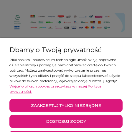
Dbamy o Twoją prywatność
Pliki cookies i pokrewne im technologie umożliwiają poprawne
działanie strony i pomagają nam dostosować ofertę do Twoich
Pomoc
potrzeb. Możesz zaakceptować wykorzystanie przez nas
wszystkich tych plików i przejść do sklepu lub dostosować użycie
plików do swoich preferencji, wybierając opcję "Dostosuj zgody".
Moje konto
Więcej o plikach cookies przeczytasz w naszej Polityce
prywatności.
Płatności i dostawa
ZAAKCEPTUJ TYLKO NIEZBĘDNE
Informacje
DOSTOSUJ ZGODY
O nas