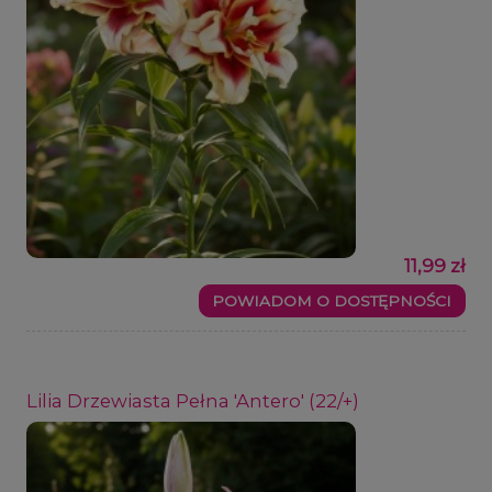
11,99 zł
POWIADOM O DOSTĘPNOŚCI
Lilia Drzewiasta Pełna 'Antero' (22/+)