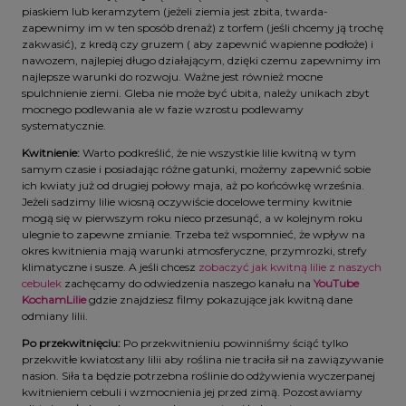
piaskiem lub keramzytem (jeżeli ziemia jest zbita, twarda-
zapewnimy im w ten sposób drenaż) z torfem (jeśli chcemy ją trochę
zakwasić), z kredą czy gruzem ( aby zapewnić wapienne podłoże) i
nawozem, najlepiej długo działającym, dzięki czemu zapewnimy im
najlepsze warunki do rozwoju. Ważne jest również mocne
spulchnienie ziemi. Gleba nie może być ubita, należy unikach zbyt
mocnego podlewania ale w fazie wzrostu podlewamy
systematycznie.
Kwitnienie:
Warto podkreślić, że nie wszystkie lilie kwitną w tym
samym czasie i posiadając różne gatunki, możemy zapewnić sobie
ich kwiaty już od drugiej połowy maja, aż po końcówkę września.
Jeżeli sadzimy lilie wiosną oczywiście docelowe terminy kwitnie
mogą się w pierwszym roku nieco przesunąć, a w kolejnym roku
ulegnie to zapewne zmianie. Trzeba też wspomnieć, że wpływ na
okres kwitnienia mają warunki atmosferyczne, przymrozki, strefy
klimatyczne i susze. A jeśli chcesz
zobaczyć jak kwitną lilie z naszych
cebulek
zachęcamy do odwiedzenia naszego kanału na
YouTube
KochamLilie
gdzie
znajdziesz filmy pokazujące jak kwitną dane
odmiany lilii.
Po przekwitnięciu:
Po przekwitnieniu powinniśmy ściąć tylko
przekwitłe kwiatostany lilii aby roślina nie traciła sił na zawiązywanie
nasion. Siła ta będzie potrzebna roślinie do odżywienia wyczerpanej
kwitnieniem cebuli i wzmocnienia jej przed zimą. Pozostawiamy